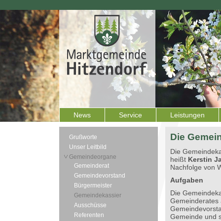
News
Service
Leistungen
Die Gemein
Grußworte
Unser Leitbild
Die Gemeindeka
Gemeindeorgane
heißt
Kerstin J
Gemeinderat
Nachfolge von W
Gemeindevorstand
Aufgaben
Bürgermeister
Die Gemeindekass
Gemeindekassier
Gemeinderates a
Ausschüsse
Gemeindevorstan
Referenten
Gemeinde und sie