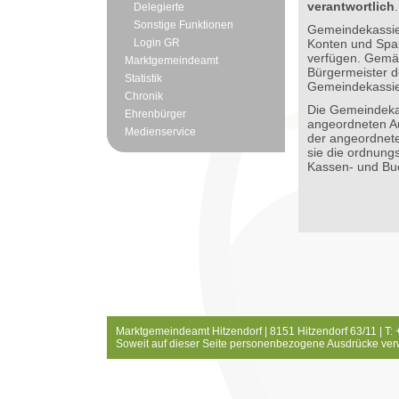
verantwortlich
.
Delegierte
Sonstige Funktionen
Gemeindekassie
Login GR
Konten und Spa
verfügen. Gemä
Marktgemeindeamt
Bürgermeister d
Statistik
Gemeindekassier
Chronik
Die Gemeindekass
Ehrenbürger
angeordneten Au
Medienservice
der angeordnete
sie die ordnun
Kassen- und Bu
Marktgemeindeamt Hitzendorf | 8151 Hitzendorf 63/11 | T:
Soweit auf dieser Seite personenbezogene Ausdrücke ver