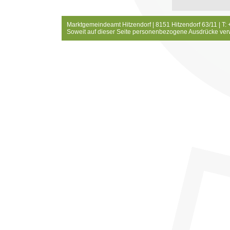
Marktgemeindeamt Hitzendorf | 8151 Hitzendorf 63/11 | T:
Soweit auf dieser Seite personenbezogene Ausdrücke ver