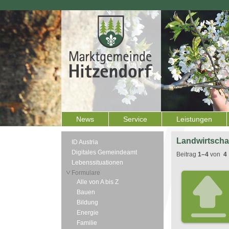
News
Service
Leistungen
Landwirtscha
ID Austria
Digitales Gemeindeamt
Beitrag
1–4
von
4
Lebenssituationen
Formulare
Alle von A bis Z
Bauen
Bildung
Energie
Familie