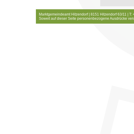
Marktgemeindeamt Hitzendorf | 8151 Hitzendorf 63/11 | T:
Soweit auf dieser Seite personenbezogene Ausdrücke ver