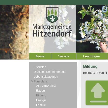
News
Service
Leistungen
Bildung
ID Austria
Digitales Gemeindeamt
Beitrag
1–4
von
4
Lebenssituationen
Formulare
Alle von A bis Z
Bauen
Bildung
Energie
Familie