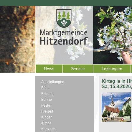
News
Service
Leistungen
Kirtag is in H
Ausstellungen
Sa, 15.8.2026
Bälle
Bildung
Bühne
Feste
Freizeit
Kinder
Kirche
Konzerte