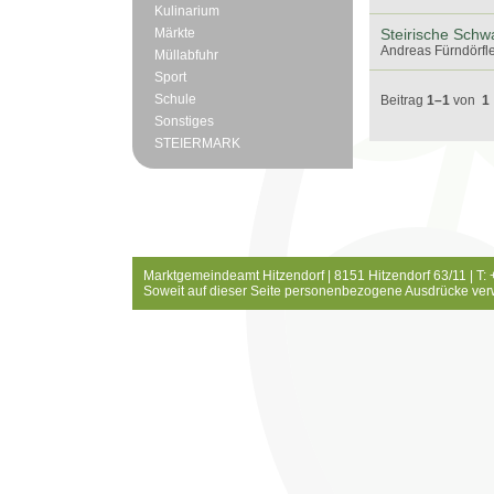
Kulinarium
Märkte
Steirische Schw
Andreas Fürndörfle
Müllabfuhr
Sport
Schule
Beitrag
1–1
von
1
Sonstiges
STEIERMARK
Marktgemeindeamt Hitzendorf | 8151 Hitzendorf 63/11 | T:
Soweit auf dieser Seite personenbezogene Ausdrücke ver