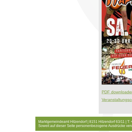
PDF downloaden
Veranstaltungso
Marktgemeindeamt Hitzendorf | 8151 Hitzendorf 63/11 | T:
Soweit auf dieser Seite personenbezogene Ausdrücke ver