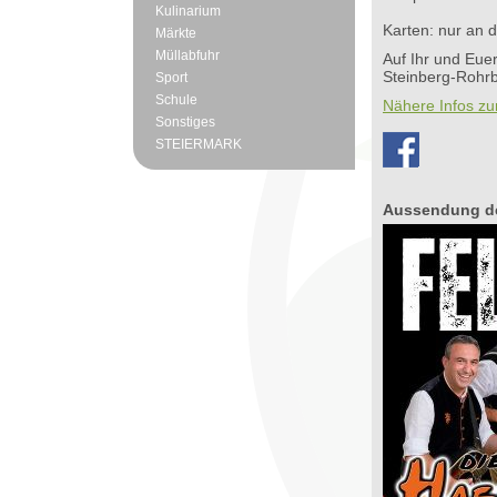
Kulinarium
Karten: nur an 
Märkte
Müllabfuhr
Auf Ihr und Eu
Steinberg-Rohr
Sport
Schule
Nähere Infos zu
Sonstiges
STEIERMARK
Aussendung de