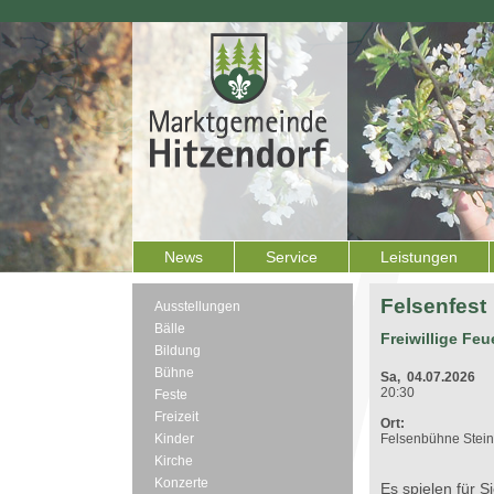
News
Service
Leistungen
Felsenfest
Ausstellungen
Bälle
Freiwillige Fe
Bildung
Bühne
Sa, 04.07.2026
20:30
Feste
Freizeit
Ort:
Kinder
Felsenbühne Stei
Kirche
Konzerte
Es spielen für S