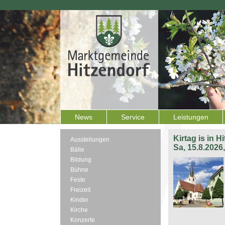
News
Service
Leistungen
Kirtag is in H
Ausstellungen
Sa, 15.8.2026
Bälle
Bildung
Bühne
Feste
Freizeit
Kinder
Kirche
Konzerte