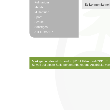
Kulinarium
Es konnten keine 
Märkte
Müllabfuhr
Sport
Schule
Sonstiges
STEIERMARK
Marktgemeindeamt Hitzendorf | 8151 Hitzendorf 63/11 | T:
Soweit auf dieser Seite personenbezogene Ausdrücke ver