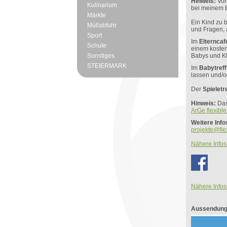
Hinweis:
Von
Kulinarium
bei meinem 
Märkte
Ein Kind zu 
Müllabfuhr
und Fragen, a
Sport
Im
Elterncaf
Schule
einem kosten
Sonstiges
Babys und Kl
STEIERMARK
Im
Babytreff
lassen und/o
Der
Spieletr
Hinweis:
Das
ArGe flexible
Weitere Info
projekte@ﬂex
Nähere Infos
Nähere Infos 
Aussendung 