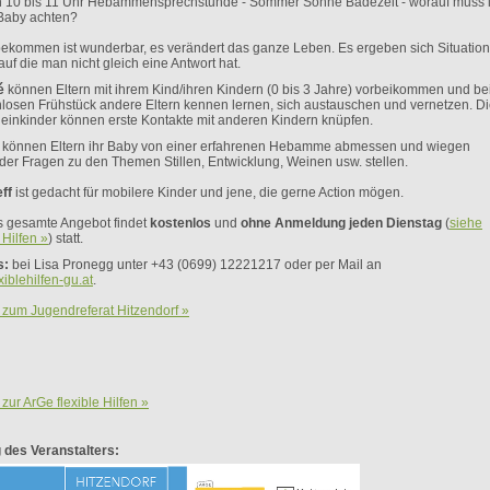
 10 bis 11 Uhr Hebammensprechstunde - Sommer Sonne Badezeit - worauf muss 
Baby achten?
bekommen ist wunderbar, es verändert das ganze Leben. Es ergeben sich Situatio
uf die man nicht gleich eine Antwort hat.
é
können Eltern mit ihrem Kind/ihren Kindern (0 bis 3 Jahre) vorbeikommen und be
losen Frühstück andere Eltern kennen lernen, sich austauschen und vernetzen. D
einkinder können erste Kontakte mit anderen Kindern knüpfen.
können Eltern ihr Baby von einer erfahrenen Hebamme abmessen und wiegen
der Fragen zu den Themen Stillen, Entwicklung, Weinen usw. stellen.
eff
ist gedacht für mobilere Kinder und jene, die gerne Action mögen.
 gesamte Angebot findet
kostenlos
und
ohne Anmeldung
jeden Dienstag
(
siehe
 Hilfen »
) statt.
s:
bei Lisa Pronegg unter +43 (0699) 12221217 oder per Mail an
iblehilfen-gu.at
.
 zum Jugendreferat Hitzendorf »
zur ArGe flexible Hilfen »
des Veranstalters: