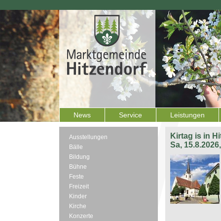
News
Service
Leistungen
Kirtag is in H
Ausstellungen
Sa, 15.8.2026
Bälle
Bildung
Bühne
Feste
Freizeit
Kinder
Kirche
Konzerte