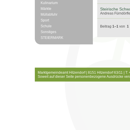
Kulinarium
Märkte
Steirische Schw
Andreas Fürndörfle
Müllabfuhr
Sport
Schule
Beitrag
1–1
von
1
Sonstiges
STEIERMARK
Marktgemeindeamt Hitzendorf | 8151 Hitzendorf 63/11 | T:
Soweit auf dieser Seite personenbezogene Ausdrücke ver