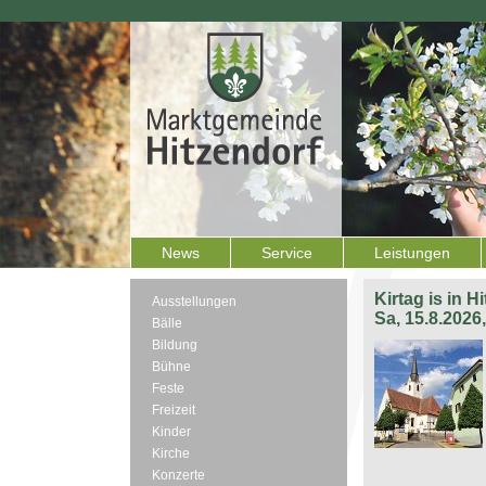
News
Service
Leistungen
Kirtag is in H
Ausstellungen
Sa, 15.8.2026
Bälle
Bildung
Bühne
Feste
Freizeit
Kinder
Kirche
Konzerte