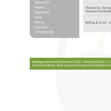
Kulinarium
Märkte
Steirische Schw
Andreas Fürndörfle
Müllabfuhr
Sport
Schule
Beitrag
1–1
von
1
Sonstiges
STEIERMARK
Marktgemeindeamt Hitzendorf | 8151 Hitzendorf 63/11 | T:
Soweit auf dieser Seite personenbezogene Ausdrücke ver