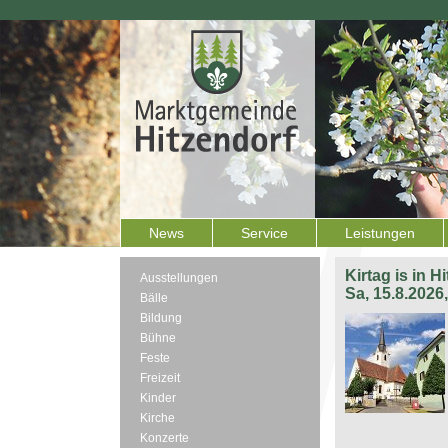
News
Service
Leistungen
Kirtag is in H
Ausstellungen
Sa, 15.8.2026
Bälle
Bildung
Bühne
Feste
Freizeit
Kinder
Kirche
Konzerte