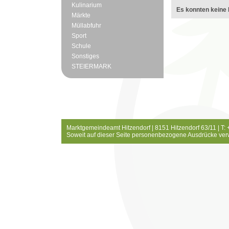
Kulinarium
Es konnten keine 
Märkte
Müllabfuhr
Sport
Schule
Sonstiges
STEIERMARK
Marktgemeindeamt Hitzendorf | 8151 Hitzendorf 63/11 | T:
Soweit auf dieser Seite personenbezogene Ausdrücke ver