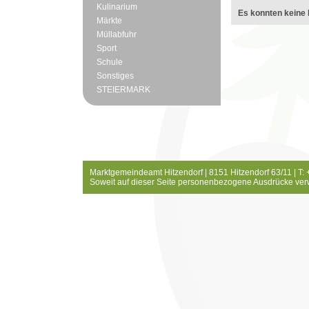
Kulinarium
Es konnten keine 
Märkte
Müllabfuhr
Sport
Schule
Sonstiges
STEIERMARK
Marktgemeindeamt Hitzendorf | 8151 Hitzendorf 63/11 | T:
Soweit auf dieser Seite personenbezogene Ausdrücke ver