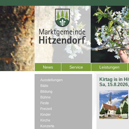
News
Service
Leistungen
Kirtag is in H
Ausstellungen
Sa, 15.8.2026
Bälle
Bildung
Bühne
Feste
Freizeit
Kinder
Kirche
Konzerte