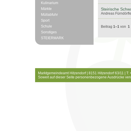
Kulinarium
Märkte
Steirische Schw
Andreas Fürndörfle
Müllabfuhr
Sport
Schule
Beitrag
1–1
von
1
Sonstiges
STEIERMARK
Marktgemeindeamt Hitzendorf | 8151 Hitzendorf 63/11 | T:
Soweit auf dieser Seite personenbezogene Ausdrücke ver