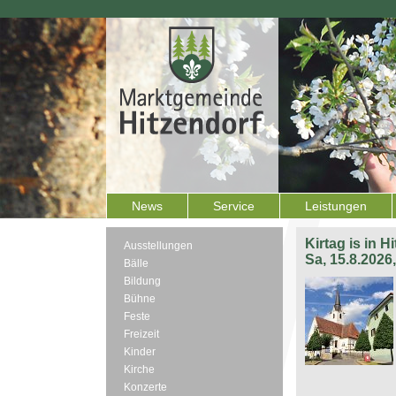
News
Service
Leistungen
Kirtag is in H
Ausstellungen
Sa, 15.8.2026
Bälle
Bildung
Bühne
Feste
Freizeit
Kinder
Kirche
Konzerte