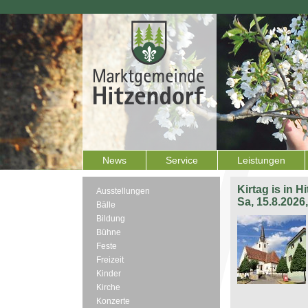
News
Service
Leistungen
Kirtag is in H
Ausstellungen
Sa, 15.8.2026
Bälle
Bildung
Bühne
Feste
Freizeit
Kinder
Kirche
Konzerte