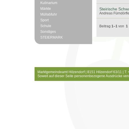
Kulinarium
Märkte
Steirische Schw
Andreas Fürndörfle
Müllabfuhr
Sport
Schule
Beitrag
1–1
von
1
Sonstiges
STEIERMARK
Marktgemeindeamt Hitzendorf | 8151 Hitzendorf 63/11 | T:
Soweit auf dieser Seite personenbezogene Ausdrücke ver