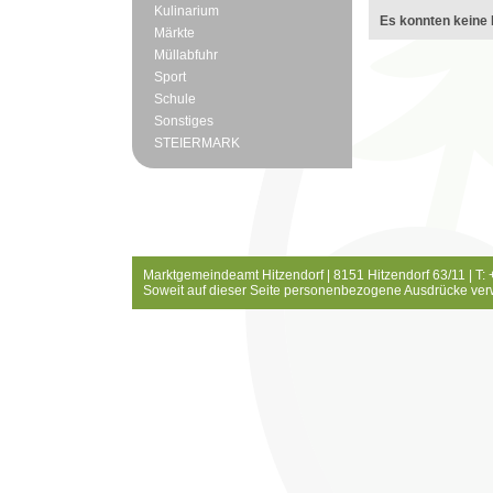
Kulinarium
Es konnten keine 
Märkte
Müllabfuhr
Sport
Schule
Sonstiges
STEIERMARK
Marktgemeindeamt Hitzendorf | 8151 Hitzendorf 63/11 | T:
Soweit auf dieser Seite personenbezogene Ausdrücke ver