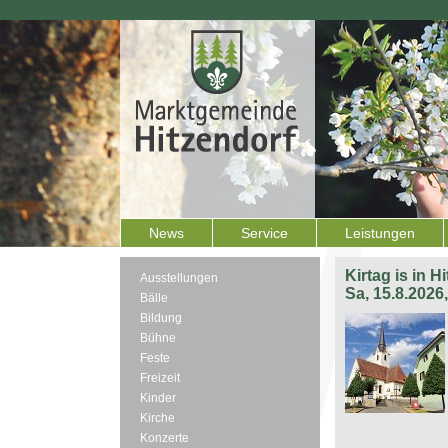
News
Service
Leistungen
Kirtag is in H
Ausstellungen
Sa, 15.8.2026
Bälle
Bildung
Bühne
Feste
Freizeit
Kinder
Kirche
Konzerte