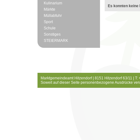
Kulinarium
Es konnten keine 
Märkte
Müllabfuhr
Sport
Schule
Sonstiges
STEIERMARK
Marktgemeindeamt Hitzendorf | 8151 Hitzendorf 63/11 | T:
Soweit auf dieser Seite personenbezogene Ausdrücke ver