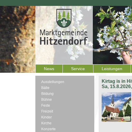
News
Service
Leistungen
Kirtag is in H
Ausstellungen
Sa, 15.8.2026
Bälle
Bildung
Bühne
Feste
Freizeit
Kinder
Kirche
Konzerte