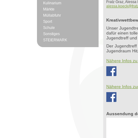
Fratz Graz, Alessa
Kulinarium
alessa.koeck@fratz
Märkte
Müllabfuhr
Kreativwettbe
Sport
Schule
Unser Jugendtre
dafür einen tol
Sonstiges
Jugendtreff und 
STEIERMARK
Der Jugendtreff 
Jugendraum Hitz
Nähere Infos zu
Nähere Infos zu
Aussendung de