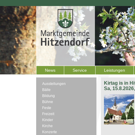
News
Service
Leistungen
Kirtag is in H
Ausstellungen
Sa, 15.8.2026
Bälle
Bildung
Bühne
Feste
Freizeit
Kinder
Kirche
Konzerte