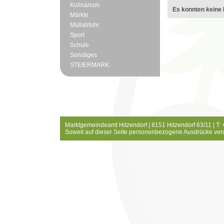
Kulinarium
Es konnten keine 
Märkte
Müllabfuhr
Sport
Schule
Sonstiges
STEIERMARK
Marktgemeindeamt Hitzendorf | 8151 Hitzendorf 63/11 | T:
Soweit auf dieser Seite personenbezogene Ausdrücke ver