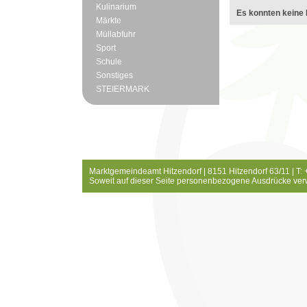
Kulinarium
Es konnten keine 
Märkte
Müllabfuhr
Sport
Schule
Sonstiges
STEIERMARK
Marktgemeindeamt Hitzendorf | 8151 Hitzendorf 63/11 | T:
Soweit auf dieser Seite personenbezogene Ausdrücke ver