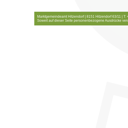
Marktgemeindeamt Hitzendorf | 8151 Hitzendorf 63/11 | T:
Soweit auf dieser Seite personenbezogene Ausdrücke ver