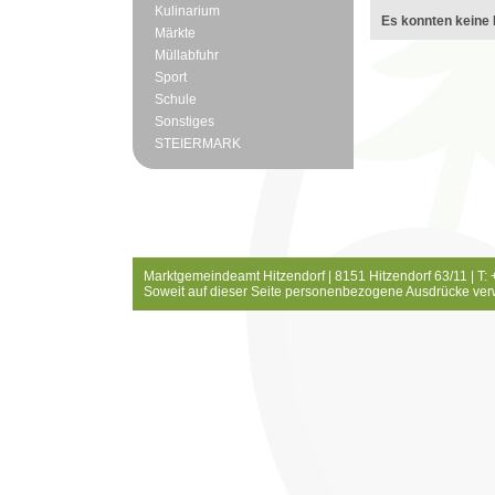
Kulinarium
Es konnten keine 
Märkte
Müllabfuhr
Sport
Schule
Sonstiges
STEIERMARK
Marktgemeindeamt Hitzendorf | 8151 Hitzendorf 63/11 | T:
Soweit auf dieser Seite personenbezogene Ausdrücke ver