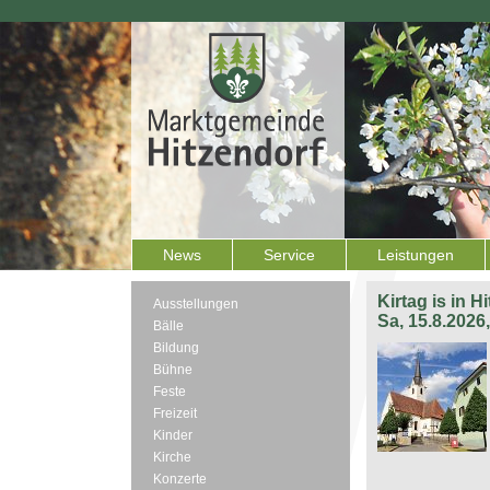
News
Service
Leistungen
Kirtag is in H
Ausstellungen
Sa, 15.8.2026
Bälle
Bildung
Bühne
Feste
Freizeit
Kinder
Kirche
Konzerte