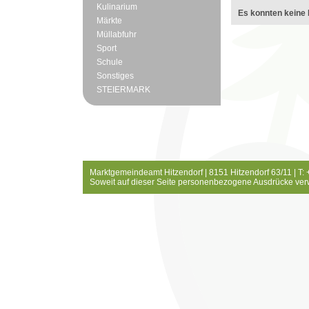
Kulinarium
Es konnten keine 
Märkte
Müllabfuhr
Sport
Schule
Sonstiges
STEIERMARK
Marktgemeindeamt Hitzendorf | 8151 Hitzendorf 63/11 | T:
Soweit auf dieser Seite personenbezogene Ausdrücke ver