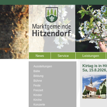
News
Service
Leistungen
Kirtag is in H
Ausstellungen
Sa, 15.8.2026
Bälle
Bildung
Bühne
Feste
Freizeit
Kinder
Kirche
Konzerte