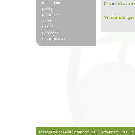
Kulinarium
Nähere Infos zum V
Märkte
Müllabfuhr
Veranstaltungso
Sport
Schule
Sonstiges
STEIERMARK
Marktgemeindeamt Hitzendorf | 8151 Hitzendorf 63/11 | T: