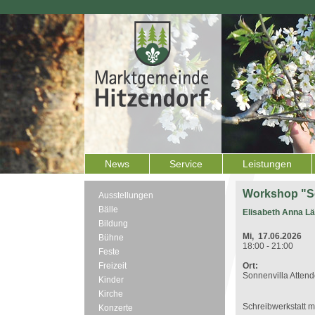
News
Service
Leistungen
Workshop "Sc
Ausstellungen
Bälle
Elisabeth Anna L
Bildung
Mi, 17.06.2026
Bühne
18:00 - 21:00
Feste
Freizeit
Ort:
Sonnenvilla Attend
Kinder
Kirche
Schreibwerkstatt 
Konzerte