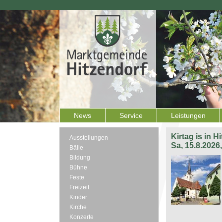
News
Service
Leistungen
Kirtag is in H
Ausstellungen
Sa, 15.8.2026
Bälle
Bildung
Bühne
Feste
Freizeit
Kinder
Kirche
Konzerte