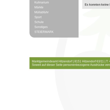
Kulinarium
Es konnten keine 
Märkte
Müllabfuhr
Sport
Schule
Sonstiges
STEIERMARK
Marktgemeindeamt Hitzendorf | 8151 Hitzendorf 63/11 | T:
Soweit auf dieser Seite personenbezogene Ausdrücke ver