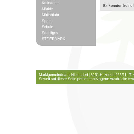
Kulinarium
Es konnten keine 
Märkte
Müllabfuhr
Sport
Schule
Sonstiges
STEIERMARK
Marktgemeindeamt Hitzendorf | 8151 Hitzendorf 63/11 | T:
Soweit auf dieser Seite personenbezogene Ausdrücke ver