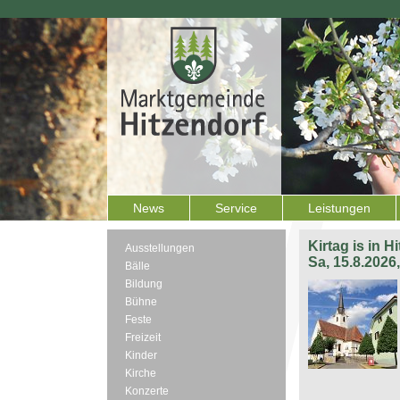
News
Service
Leistungen
Kirtag is in H
Ausstellungen
Sa, 15.8.2026
Bälle
Bildung
Bühne
Feste
Freizeit
Kinder
Kirche
Konzerte