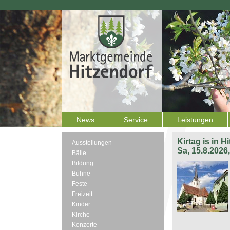
News
Service
Leistungen
Kirtag is in H
Ausstellungen
Sa, 15.8.2026
Bälle
Bildung
Bühne
Feste
Freizeit
Kinder
Kirche
Konzerte