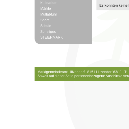
Kulinarium
Es konnten keine 
Märkte
Müllabfuhr
Sport
Schule
Sonstiges
STEIERMARK
Marktgemeindeamt Hitzendorf | 8151 Hitzendorf 63/11 | T:
Soweit auf dieser Seite personenbezogene Ausdrücke ver