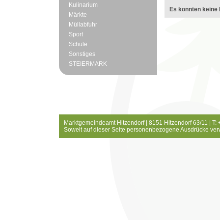
Kulinarium
Es konnten keine 
Märkte
Müllabfuhr
Sport
Schule
Sonstiges
STEIERMARK
Marktgemeindeamt Hitzendorf | 8151 Hitzendorf 63/11 | T:
Soweit auf dieser Seite personenbezogene Ausdrücke ver