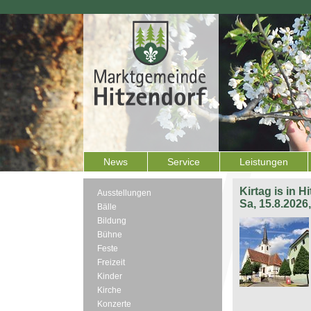
News
Service
Leistungen
Kirtag is in H
Ausstellungen
Sa, 15.8.2026
Bälle
Bildung
Bühne
Feste
Freizeit
Kinder
Kirche
Konzerte