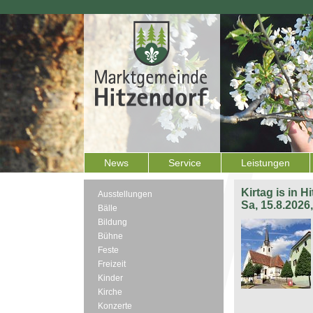
News
Service
Leistungen
Kirtag is in H
Ausstellungen
Sa, 15.8.2026
Bälle
Bildung
Bühne
Feste
Freizeit
Kinder
Kirche
Konzerte