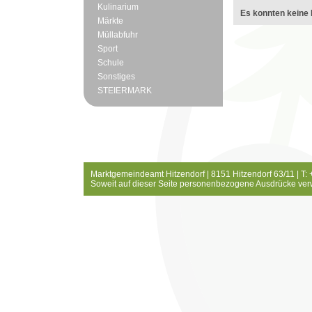
Kulinarium
Es konnten keine 
Märkte
Müllabfuhr
Sport
Schule
Sonstiges
STEIERMARK
Marktgemeindeamt Hitzendorf | 8151 Hitzendorf 63/11 | T:
Soweit auf dieser Seite personenbezogene Ausdrücke ver