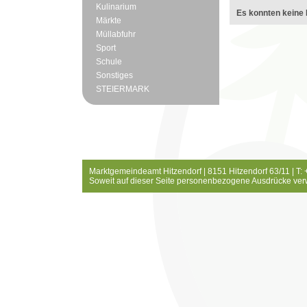
Kulinarium
Es konnten keine 
Märkte
Müllabfuhr
Sport
Schule
Sonstiges
STEIERMARK
Marktgemeindeamt Hitzendorf | 8151 Hitzendorf 63/11 | T:
Soweit auf dieser Seite personenbezogene Ausdrücke ver