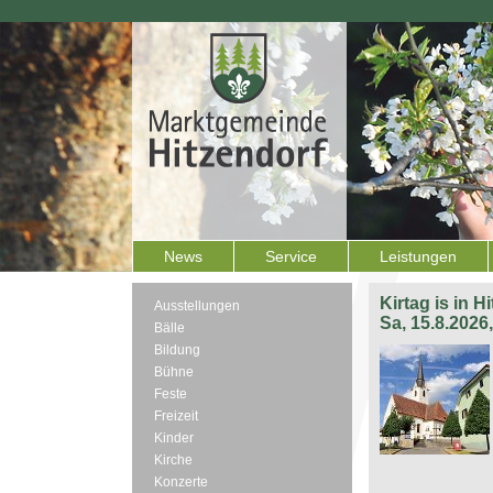
News
Service
Leistungen
Kirtag is in H
Ausstellungen
Sa, 15.8.2026
Bälle
Bildung
Bühne
Feste
Freizeit
Kinder
Kirche
Konzerte