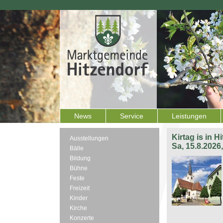
News
Service
Leistungen
Kirtag is in H
Ausstellungen
Sa, 15.8.2026
Bälle
Bildung
Bühne
Feste
Freizeit
Kinder
Kirche
Konzerte