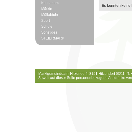
Kulinarium
Es konnten keine 
Märkte
Müllabfuhr
Sport
Schule
Sonstiges
STEIERMARK
Marktgemeindeamt Hitzendorf | 8151 Hitzendorf 63/11 | T:
Soweit auf dieser Seite personenbezogene Ausdrücke ver