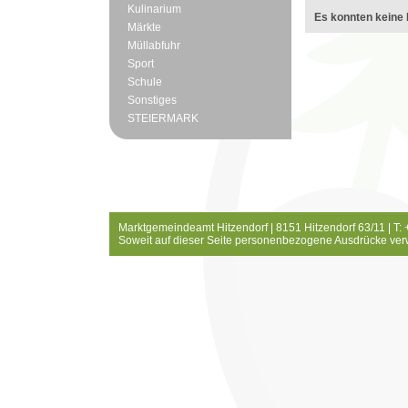
Kulinarium
Es konnten keine 
Märkte
Müllabfuhr
Sport
Schule
Sonstiges
STEIERMARK
Marktgemeindeamt Hitzendorf | 8151 Hitzendorf 63/11 | T:
Soweit auf dieser Seite personenbezogene Ausdrücke ver