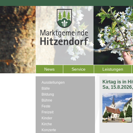
News
Service
Leistungen
Kirtag is in H
Ausstellungen
Sa, 15.8.2026
Bälle
Bildung
Bühne
Feste
Freizeit
Kinder
Kirche
Konzerte