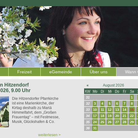
Freizeit
eGemeinde
Über uns
Wann w
 in Hitzendorf
«
August 2026
2026, 9.00 Uhr
KW
Mo
Di
Mi
Do
Fr
Sa
31
1
Die Hitzendorfer Pfarrkirche
ist eine Marienkirche, der
32
3
4
5
6
7
8
Kirtag deshalb zu Mariä
33
10
11
12
13
14
15
Himmelfahrt, dem „Großen
34
17
18
19
20
21
22
Frauentag“ – mit Festmesse,
Musik, Glückshafen & Co.
35
24
25
26
27
28
29
36
31
weiterlesen >