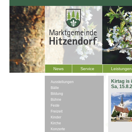
News
Service
Leistungen
Kirtag is
Ausstellungen
Sa, 15.8.
Bälle
Bildung
Bühne
Feste
Freizeit
Kinder
Kirche
Konzerte