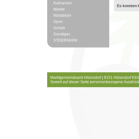
Kulinarium
Es konnten k
Märkte
Müllabfuhr
Sport
Schule
Sonstiges
STEIERMARK
Marktgemeindeamt Hitzendorf | 8151 Hitzendorf 63/1
Soweit auf dieser Seite personenbezogene Ausdrück