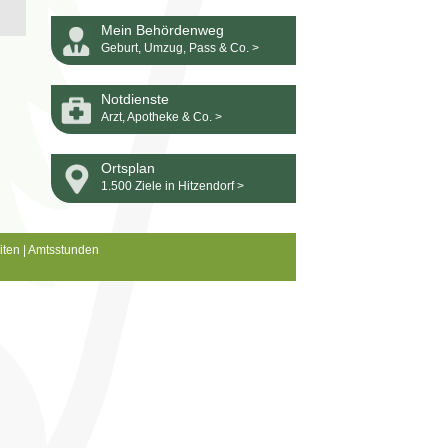
Mein Behördenweg
Geburt, Umzug, Pass & Co. >
Notdienste
Arzt, Apotheke & Co. >
Ortsplan
1.500 Ziele in Hitzendorf >
iten
|
Amtsstunden