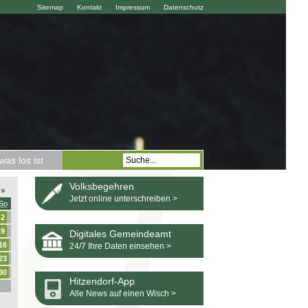
Sitemap
Kontakt
Impressum
Datenschutz
as los ist
Volksbegehren
»
Jetzt online unterschreiben >
So
2
9
Digitales Gemeindeamt
16
24/7 Ihre Daten einsehen >
23
30
Hitzendorf-App
Alle News auf einen Wisch >