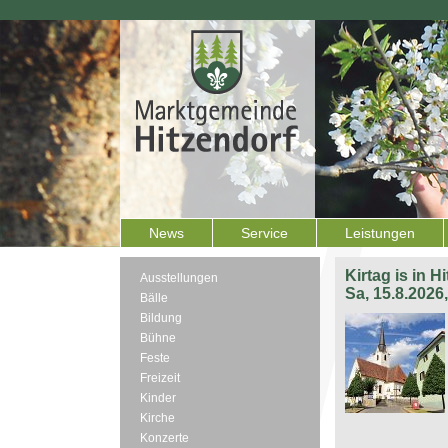
News
Service
Leistungen
Kirtag is in H
Ausstellungen
Sa, 15.8.2026
Bälle
Bildung
Bühne
Feste
Freizeit
Kinder
Kirche
Konzerte