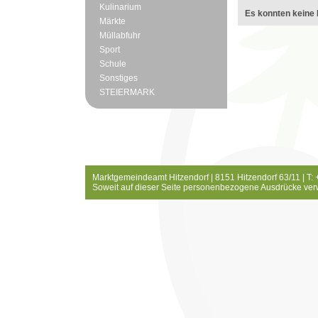
Kulinarium
Es konnten keine 
Märkte
Müllabfuhr
Sport
Schule
Sonstiges
STEIERMARK
Marktgemeindeamt Hitzendorf | 8151 Hitzendorf 63/11 | T:
Soweit auf dieser Seite personenbezogene Ausdrücke ver