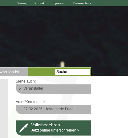
Sitemap
Kontakt
Impressum
Datenschutz
as los ist
Siehe auch:
Veranstalter
Autor/Kommentar:
27.02.2026
Heidemarie Friedl
Volksbegehren
Jetzt online unterschreiben >