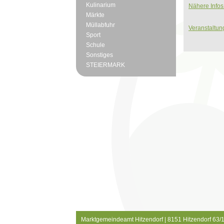
Kulinarium
Nähere Infos
Märkte
Müllabfuhr
Veranstaltun
Sport
Schule
Sonstiges
STEIERMARK
Marktgemeindeamt Hitzendorf | 8151 Hitzendorf 63/1