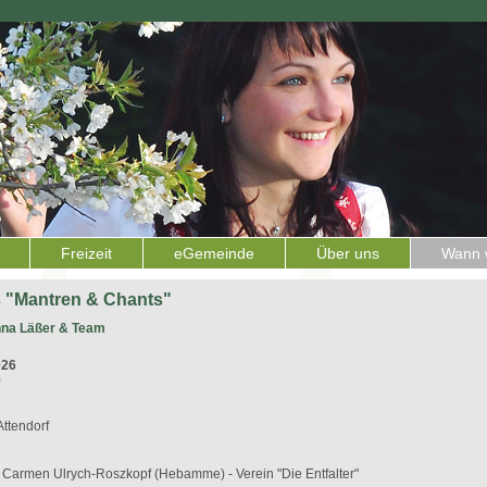
Freizeit
eGemeinde
Über uns
Wann w
s "Mantren & Chants"
nna Läßer & Team
026
0
Attendorf
t Carmen Ulrych-Roszkopf (Hebamme) - Verein "Die Entfalter"