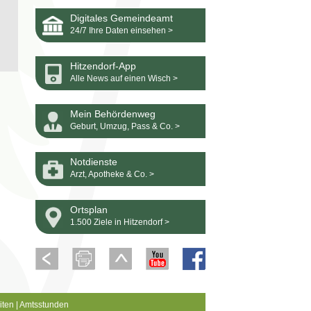
Digitales Gemeindeamt
24/7 Ihre Daten einsehen >
Hitzendorf-App
Alle News auf einen Wisch >
Mein Behördenweg
Geburt, Umzug, Pass & Co. >
Notdienste
Arzt, Apotheke & Co. >
Ortsplan
1.500 Ziele in Hitzendorf >
iten
|
Amtsstunden