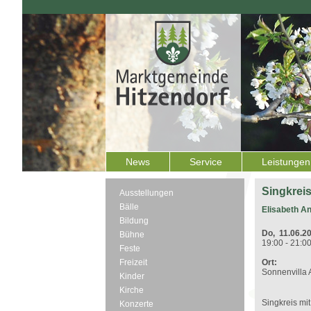
News
Service
Leistungen
Singkrei
Ausstellungen
Bälle
Elisabeth A
Bildung
Do, 11.06.2
Bühne
19:00 - 21:0
Feste
Freizeit
Ort:
Sonnenvilla 
Kinder
Kirche
Singkreis mi
Konzerte