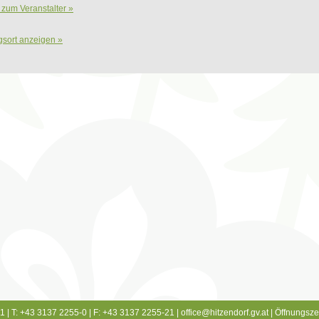
 zum Veranstalter »
gsort anzeigen »
1 | T: +43 3137 2255-0 | F: +43 3137 2255-21 |
office@hitzendorf.gv.at
|
Öffnungsze