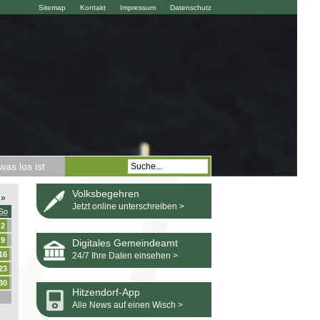
Sitemap
Kontakt
Impressum
Datenschutz
as los ist
Volksbegehren
»
Jetzt online unterschreiben >
So
2
9
Digitales Gemeindeamt
16
24/7 Ihre Daten einsehen >
23
30
Hitzendorf-App
Alle News auf einen Wisch >