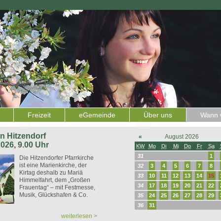
Freizeit
eGemeinde
Über uns
Wann w
 in Hitzendorf
«
August 2026
2026, 9.00 Uhr
KW
Mo
Di
Mi
Do
Fr
Sa
31
1
Die Hitzendorfer Pfarrkirche
ist eine Marienkirche, der
32
3
4
5
6
7
8
Kirtag deshalb zu Mariä
33
10
11
12
13
14
15
Himmelfahrt, dem „Großen
34
17
18
19
20
21
22
Frauentag“ – mit Festmesse,
Musik, Glückshafen & Co.
35
24
25
26
27
28
29
36
31
weiterlesen >