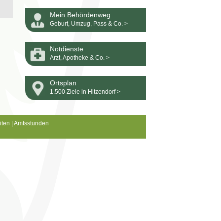
Mein Behördenweg
Geburt, Umzug, Pass & Co. >
Notdienste
Arzt, Apotheke & Co. >
Ortsplan
1.500 Ziele in Hitzendorf >
iten
|
Amtsstunden