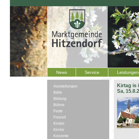
News
Service
Leistungen
Kirtag is
Ausstellungen
Sa, 15.8.
Bälle
Bildung
Bühne
Feste
Freizeit
Kinder
Kirche
Konzerte