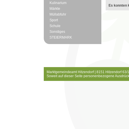
Kulinarium
Es konnten k
Märkte
Müllabfuhr
Sport
Schule
Sonstiges
STEIERMARK
Marktgemeindeamt Hitzendorf | 8151 Hitzendorf 63/1
Soweit auf dieser Seite personenbezogene Ausdrück