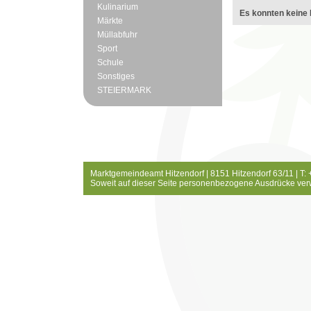
Kulinarium
Es konnten keine 
Märkte
Müllabfuhr
Sport
Schule
Sonstiges
STEIERMARK
Marktgemeindeamt Hitzendorf | 8151 Hitzendorf 63/11 | T:
Soweit auf dieser Seite personenbezogene Ausdrücke ver