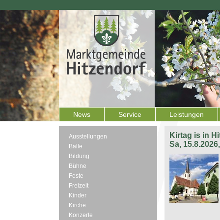
News
Service
Leistungen
Kirtag is in H
Ausstellungen
Sa, 15.8.2026
Bälle
Bildung
Bühne
Feste
Freizeit
Kinder
Kirche
Konzerte