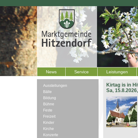
News
Service
Leistungen
Kirtag is in H
Ausstellungen
Sa, 15.8.2026
Bälle
Bildung
Bühne
Feste
Freizeit
Kinder
Kirche
Konzerte