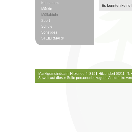
Kulinarium
Es konnten keine 
Märkte
Müllabfuhr
Sport
Schule
Sonstiges
STEIERMARK
Marktgemeindeamt Hitzendorf | 8151 Hitzendorf 63/11 | T:
Soweit auf dieser Seite personenbezogene Ausdrücke ver