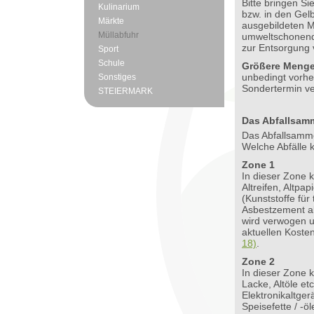
Bitte bringen Si
Kulinarium
bzw. in den Gel
Märkte
ausgebildeten M
Müllabfuhr
umweltschonend
zur Entsorgung v
Sport
Schule
Größere Meng
unbedingt vorhe
Sonstiges
Sondertermin ve
STEIERMARK
Das Abfallsam
Das Abfallsamm
Welche Abfälle 
Zone 1
In dieser Zone k
Altreifen, Altp
(Kunststoffe fü
Asbestzement a
wird verwogen u
aktuellen Kosten
18)
.
Zone 2
In dieser Zone 
Lacke, Altöle etc
Elektronikaltger
Speisefette / -ö