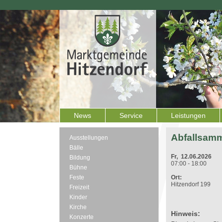
News
Service
Leistungen
Abfallsamm
Ausstellungen
Bälle
Fr, 12.06.2026
Bildung
07:00 - 18:00
Bühne
Feste
Ort:
Hitzendorf 199
Freizeit
Kinder
Kirche
Hinweis:
Konzerte