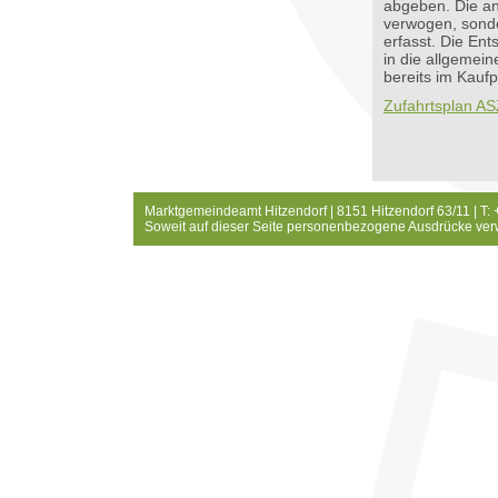
abgeben. Die an
verwogen, sond
erfasst. Die Ent
in die allgemei
bereits im Kaufpr
Zufahrtsplan A
Marktgemeindeamt Hitzendorf | 8151 Hitzendorf 63/11 | T:
Soweit auf dieser Seite personenbezogene Ausdrücke ver