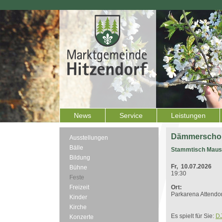
News
Service
Leistungen
Dämmerscho
Ausstellungen
Bälle
Stammtisch Maus
Bildung
Fr, 10.07.2026
Bühne
19:30
Feste
Freizeit
Ort:
Parkarena Attendor
Kinder
Kirche
Es spielt für Sie:
DJ
Konzerte