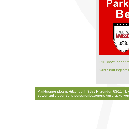
PDF downloaden/d
Veranstaltungsort 
Marktgemeindeamt Hitzendorf | 8151 Hitzendorf 63/11 | T:
Soweit auf dieser Seite personenbezogene Ausdrücke ver