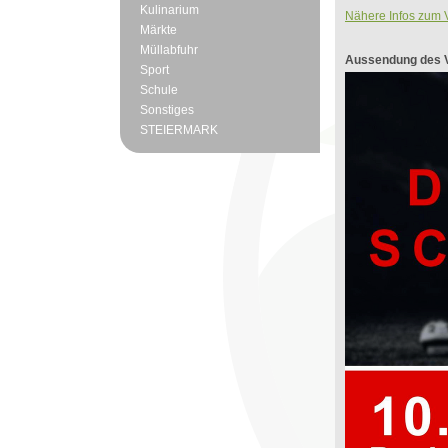
Kulinarium
Nähere Infos zum V
Märkte
Müllabfuhr
Aussendung des V
Sport
Schule
Sonstiges
STEIERMARK