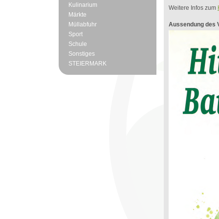
Kulinarium
Weitere Infos zum
Märkte
Müllabfuhr
Aussendung des V
Sport
Schule
Sonstiges
STEIERMARK