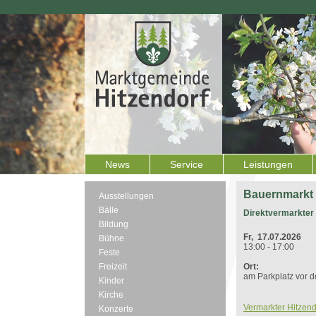
News
Service
Leistungen
Bauernmarkt
Ausstellungen
Bälle
Direktvermarkter 
Bildung
Fr, 17.07.2026
Bühne
13:00 - 17:00
Feste
Freizeit
Ort:
am Parkplatz vor 
Kinder
Kirche
Vermarkter Hitzen
Konzerte