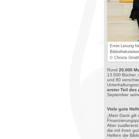
Erste Lesung fü
Bibliotheksleite
© Christa Strobl
Rund
20.000 M
13.500 Bücher,
und 80 verschie
Unterhaltungssc
erster Teil de
September seine
Viele gute Helf
„Mein Dank gilt
Finanzierungspa
Aber zuallerers
die mit ihren g
Helfern die Bib