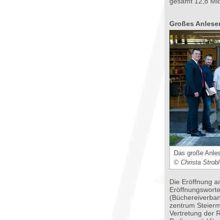
gesamt 12,8 Mio
Großes Anlese
Das große Anles
© Christa Strobl
Die Eröffnung a
Eröffnungswort
(Büchereiverban
zentrum Steier
Vertretung der 