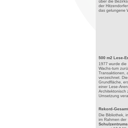
über die Bezirk
der Hitzendorfe
das gelungene 
500 m2 Lese-Er
1977 wurde die B
Wachs-tum zurüc
Transaktionen, 
verzeichnet. Di
Grundfläche, er
einer Lese-Aren
Architektonisch
Umsetzung veran
Rekord-Gesamti
Die Bibliothek, 
im Rahmen der
Schulzentrums