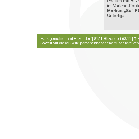
Podium mit Hitz
im Vorlese-Faut
Markus „Su" Fü
Unterliga.
Marktgemeindeamt Hitzendorf | 8151 Hitzendorf 63/11 | T:
Soweit auf dieser Seite personenbezogene Ausdrücke ver