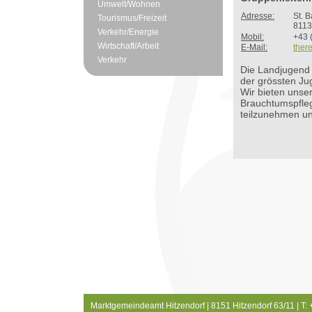
Umwelt/Wohnen
Adresse:
St. 
Tourismus/Freizeit
8113
Verkehr/Energie
Mobil:
+43 
Wirtschaft/Arbeit
E-Mail:
ther
Verkehr
Die Landjugend H
der grössten Ju
Wir bieten unse
Brauchtumspfleg
teilzunehmen un
Marktgemeindeamt Hitzendorf | 8151 Hitzendorf 63/11 | T: