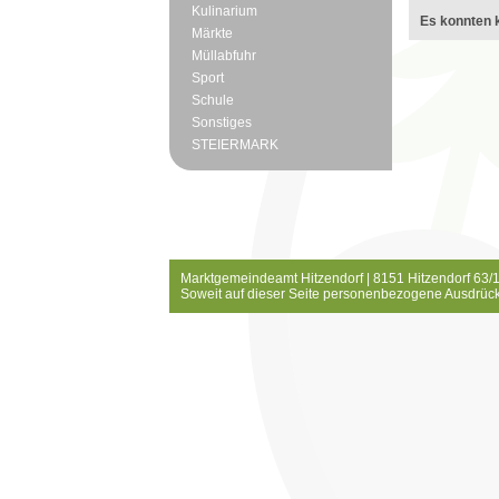
Kulinarium
Es konnten k
Märkte
Müllabfuhr
Sport
Schule
Sonstiges
STEIERMARK
Marktgemeindeamt Hitzendorf | 8151 Hitzendorf 63/1
Soweit auf dieser Seite personenbezogene Ausdrück