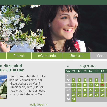
Freizeit
eGemeinde
Über uns
Wann w
 in Hitzendorf
«
August 2026
2026, 9.00 Uhr
KW
Mo
Di
Mi
Do
Fr
Sa
31
1
Die Hitzendorfer Pfarrkirche
ist eine Marienkirche, der
32
3
4
5
6
7
8
Kirtag deshalb zu Mariä
33
10
11
12
13
14
15
Himmelfahrt, dem „Großen
34
17
18
19
20
21
22
Frauentag“ – mit Festmesse,
Musik, Glückshafen & Co.
35
24
25
26
27
28
29
36
31
weiterlesen >