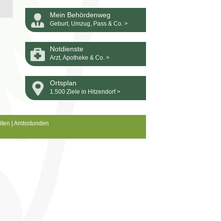
Mein Behördenweg
Geburt, Umzug, Pass & Co. >
Notdienste
Arzt, Apotheke & Co. >
Ortsplan
1.500 Ziele in Hitzendorf >
iten
|
Amtsstunden