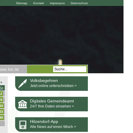
Sitemap
Kontakt
Impressum
Datenschutz
as los ist
Volksbegehren
»
Jetzt online unterschreiben >
So
2
9
Digitales Gemeindeamt
16
24/7 Ihre Daten einsehen >
23
30
Hitzendorf-App
Alle News auf einen Wisch >