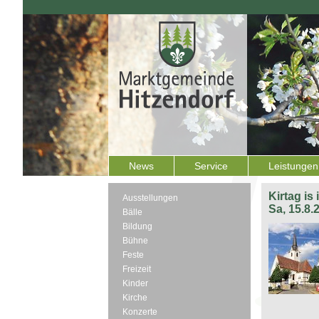
News
Service
Leistungen
Kirtag is
Ausstellungen
Sa, 15.8.
Bälle
Bildung
Bühne
Feste
Freizeit
Kinder
Kirche
Konzerte