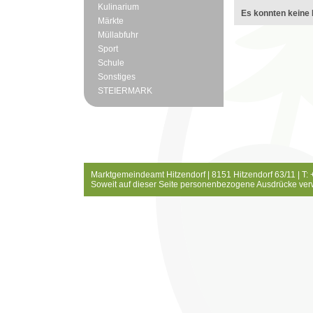
Kulinarium
Es konnten keine 
Märkte
Müllabfuhr
Sport
Schule
Sonstiges
STEIERMARK
Marktgemeindeamt Hitzendorf | 8151 Hitzendorf 63/11 | T:
Soweit auf dieser Seite personenbezogene Ausdrücke ver