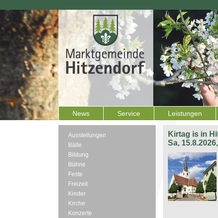
News
Service
Leistungen
Kirtag is in H
Ausstellungen
Sa, 15.8.2026
Bälle
Bildung
Bühne
Feste
Freizeit
Kinder
Kirche
Konzerte