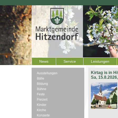
News
Service
Leistungen
Kirtag is in H
Ausstellungen
Sa, 15.8.2026
Bälle
Bildung
Bühne
Feste
Freizeit
Kinder
Kirche
Konzerte