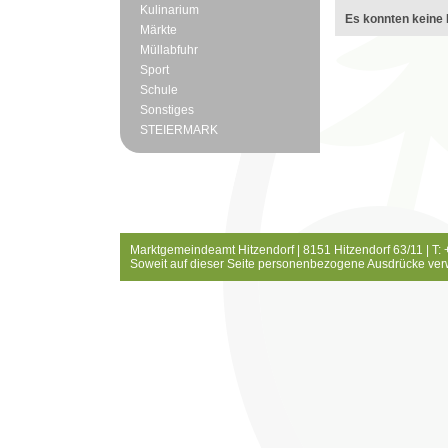
Kulinarium
Es konnten keine 
Märkte
Müllabfuhr
Sport
Schule
Sonstiges
STEIERMARK
Marktgemeindeamt Hitzendorf | 8151 Hitzendorf 63/11 | T:
Soweit auf dieser Seite personenbezogene Ausdrücke ver