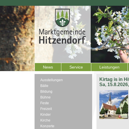
News
Service
Leistungen
Kirtag is in H
Ausstellungen
Sa, 15.8.2026
Bälle
Bildung
Bühne
Feste
Freizeit
Kinder
Kirche
Konzerte