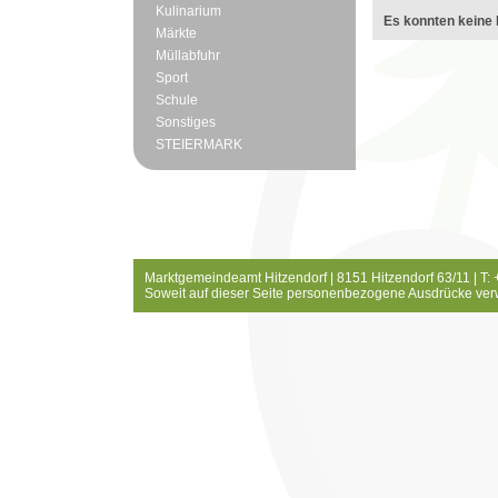
Kulinarium
Es konnten keine 
Märkte
Müllabfuhr
Sport
Schule
Sonstiges
STEIERMARK
Marktgemeindeamt Hitzendorf | 8151 Hitzendorf 63/11 | T:
Soweit auf dieser Seite personenbezogene Ausdrücke ver