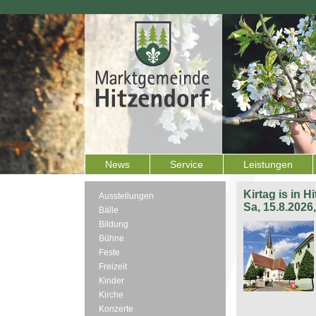
News
Service
Leistungen
Kirtag is in H
Ausstellungen
Sa, 15.8.2026
Bälle
Bildung
Bühne
Feste
Freizeit
Kinder
Kirche
Konzerte