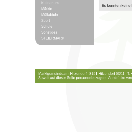
Kulinarium
Es konnten keine 
Märkte
Müllabfuhr
Sport
Schule
Sonstiges
STEIERMARK
Marktgemeindeamt Hitzendorf | 8151 Hitzendorf 63/11 | T:
Soweit auf dieser Seite personenbezogene Ausdrücke ver