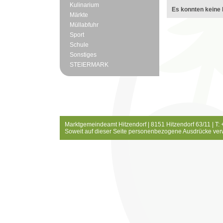
Kulinarium
Es konnten keine 
Märkte
Müllabfuhr
Sport
Schule
Sonstiges
STEIERMARK
Marktgemeindeamt Hitzendorf | 8151 Hitzendorf 63/11 | T:
Soweit auf dieser Seite personenbezogene Ausdrücke ver