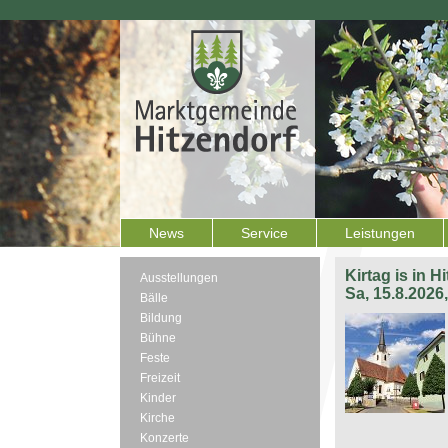
News
Service
Leistungen
Kirtag is in H
Ausstellungen
Sa, 15.8.2026
Bälle
Bildung
Bühne
Feste
Freizeit
Kinder
Kirche
Konzerte