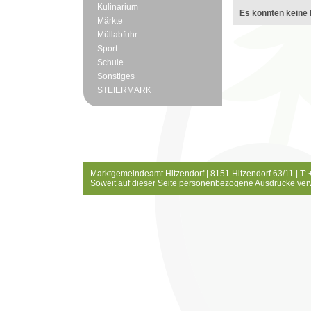
Kulinarium
Es konnten keine 
Märkte
Müllabfuhr
Sport
Schule
Sonstiges
STEIERMARK
Marktgemeindeamt Hitzendorf | 8151 Hitzendorf 63/11 | T:
Soweit auf dieser Seite personenbezogene Ausdrücke ver