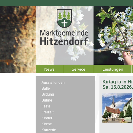
News
Service
Leistungen
Kirtag is in H
Ausstellungen
Sa, 15.8.2026
Bälle
Bildung
Bühne
Feste
Freizeit
Kinder
Kirche
Konzerte