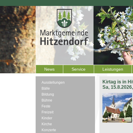
News
Service
Leistungen
Kirtag is in H
Ausstellungen
Sa, 15.8.2026
Bälle
Bildung
Bühne
Feste
Freizeit
Kinder
Kirche
Konzerte