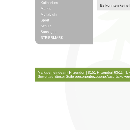
Kulinarium
Es konnten keine 
Märkte
Müllabfuhr
Sport
Schule
Sonstiges
STEIERMARK
Marktgemeindeamt Hitzendorf | 8151 Hitzendorf 63/11 | T:
Soweit auf dieser Seite personenbezogene Ausdrücke ver