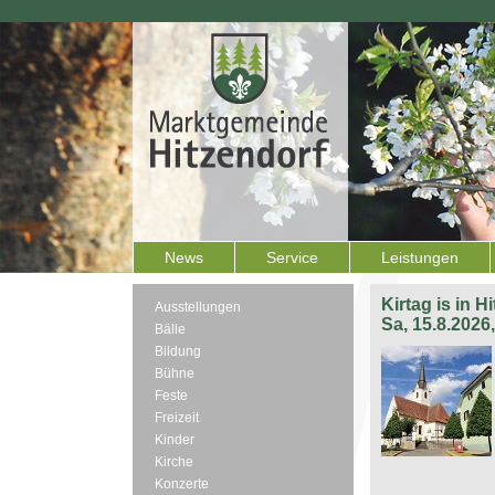
News
Service
Leistungen
Kirtag is in H
Ausstellungen
Sa, 15.8.2026
Bälle
Bildung
Bühne
Feste
Freizeit
Kinder
Kirche
Konzerte