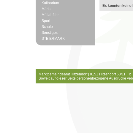
Kulinarium
Es konnten keine 
Märkte
Müllabfuhr
Sport
Schule
Sonstiges
STEIERMARK
Marktgemeindeamt Hitzendorf | 8151 Hitzendorf 63/11 | T:
Soweit auf dieser Seite personenbezogene Ausdrücke ver